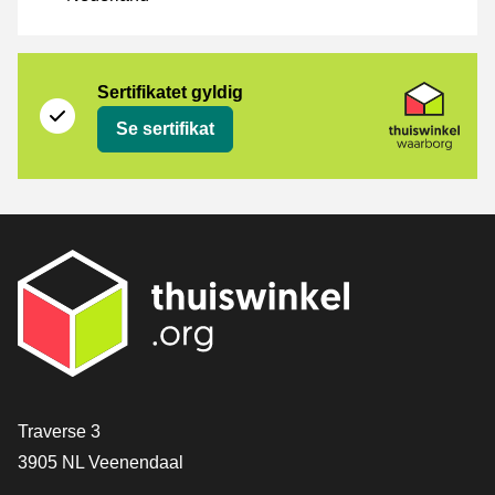
Sertifikat
Thuiswinkel Waarborg
Sertifikatet gyldig
Se sertifikat
[_General:Contact]
Traverse 3
3905 NL Veenendaal