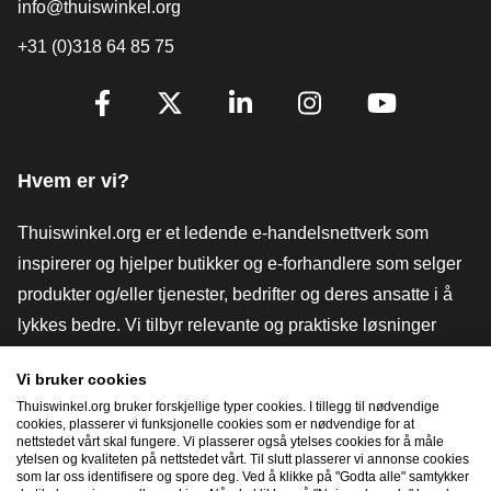
info@thuiswinkel.org
+31 (0)318 64 85 75
[_General:SocialMediaTitle]
Facebook
X
LinkedIn
Instagram
YouTube
Hvem er vi?
Thuiswinkel.org er et ledende e-handelsnettverk som
inspirerer og hjelper butikker og e-forhandlere som selger
produkter og/eller tjenester, bedrifter og deres ansatte i å
lykkes bedre. Vi tilbyr relevante og praktiske løsninger
med ulike tillitsmerker, Thuiswinkel-anmeldelser, juridiske
Vi bruker cookies
verktøy og råd, advokatvirksomhet, markedsundersøkelser,
Thuiswinkel.org bruker forskjellige typer cookies. I tillegg til nødvendige
og har vår egen utdanningsplattform, Thuiswinkel e-
cookies, plasserer vi funksjonelle cookies som er nødvendige for at
nettstedet vårt skal fungere. Vi plasserer også ytelses cookies for å måle
Academy.
ytelsen og kvaliteten på nettstedet vårt. Til slutt plasserer vi annonse cookies
som lar oss identifisere og spore deg. Ved å klikke på "Godta alle" samtykker