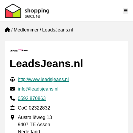
Me
Home
Medlemmer
LeadsJeans.nl
LeadsJeans.nl
Verifisert kontaktinformasjon
Website URL
http://www.leadsjeans.nl
E-post
info@leadsjeans.nl
Phone number
0592 870863
CoC
CoC 02322832
Forretningsadresse
Australiëweg 13
9407 TE Assen
Nederland