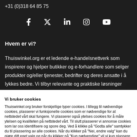
+31 (0)318 64 85 75
[_General:SocialMediaTitle]
Facebook
X
LinkedIn
Instagram
YouTube
Hvem er vi?
Thuiswinkel.org er et ledende e-handelsnettverk som
inspirerer og hjelper butikker og e-forhandlere som selger
produkter og/eller tjenester, bedrifter og deres ansatte i å
lykkes bedre. Vi tilbyr relevante og praktiske løsninger
med ulike tillitsmerker, Thuiswinkel-anmeldelser, juridiske
Vi bruker cookies
verktøy og råd, advokatvirksomhet, markedsundersøkelser,
Thuiswinkel.org bruker forskjellige typer cookies. I tillegg til nødvendige
og har vår egen utdanningsplattform, Thuiswinkel e-
cookies, plasserer vi funksjonelle cookies som er nødvendige for at
nettstedet vårt skal fungere. Vi plasserer også ytelses cookies for å måle
Academy.
ytelsen og kvaliteten på nettstedet vårt. Til slutt plasserer vi annonse cookies
som lar oss identifisere og spore deg. Ved å klikke på "Godta alle" samtykker
du til plassering av alle cookies. Når du klikker på "Nei, endre valg" kan du
gjøre ditt eget valg og når du klikker på "Kun nødvendige" vil vi kun plassere