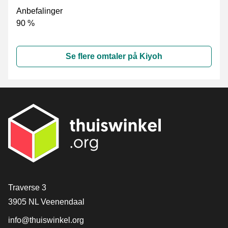
Anbefalinger
90 %
Se flere omtaler på Kiyoh
[_General:Contact]
Traverse 3
3905 NL Veenendaal
info@thuiswinkel.org