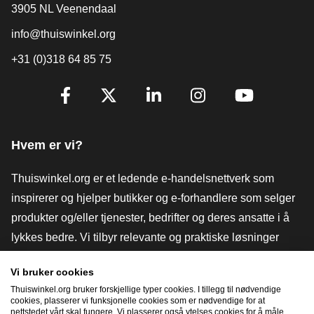
3905 NL Veenendaal
info@thuiswinkel.org
+31 (0)318 64 85 75
[_General:SocialMediaTitle]
Facebook
X
LinkedIn
Instagram
YouTube
Hvem er vi?
Thuiswinkel.org er et ledende e-handelsnettverk som
inspirerer og hjelper butikker og e-forhandlere som selger
produkter og/eller tjenester, bedrifter og deres ansatte i å
lykkes bedre. Vi tilbyr relevante og praktiske løsninger
med ulike tillitsmerker, Thuiswinkel-anmeldelser, juridiske
Vi bruker cookies
verktøy og råd, advokatvirksomhet, markedsundersøkelser,
Thuiswinkel.org bruker forskjellige typer cookies. I tillegg til nødvendige
og har vår egen utdanningsplattform, Thuiswinkel e-
cookies, plasserer vi funksjonelle cookies som er nødvendige for at
nettstedet vårt skal fungere. Vi plasserer også ytelses cookies for å måle