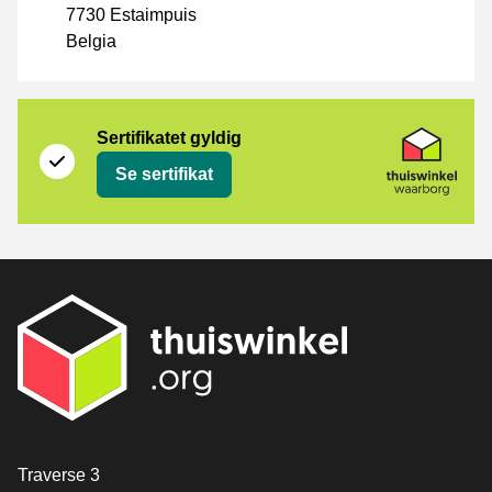
7730 Estaimpuis
Belgia
Sertifikat
Thuiswinkel Waarborg
Sertifikatet gyldig
Se sertifikat
[_General:Contact]
Traverse 3