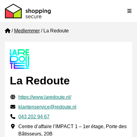
Me
Home
Medlemmer
La Redoute
La Redoute
Verifisert kontaktinformasjon
Website URL
https://www.laredoute.nl/
E-post
klantenservice@redoute.nl
Phone number
043 202 94 67
Forretningsadresse
Centre d’affaire l’IMPACT 1 – 1er étage, Porte des
Bâtisseurs, 20B