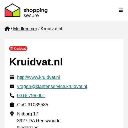
Me
Home
Medlemmer
Kruidvat.nl
Kruidvat.nl
Verifisert kontaktinformasjon
Website URL
http://www.kruidvat.nl
E-post
vragen@klantenservice.kruidvat.nl
Phone number
0318 798 001
CoC
CoC 31035585
Forretningsadresse
Nijborg 17
3927 DA Renswoude
Nederland