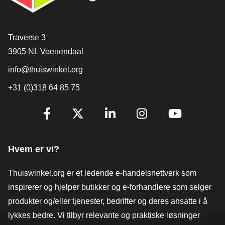
[_General:Contact]
Traverse 3
3905 NL Veenendaal
info@thuiswinkel.org
+31 (0)318 64 85 75
[_General:SocialMediaTitle]
Facebook
X
LinkedIn
Instagram
YouTube
Hvem er vi?
Thuiswinkel.org er et ledende e-handelsnettverk som
inspirerer og hjelper butikker og e-forhandlere som selger
produkter og/eller tjenester, bedrifter og deres ansatte i å
lykkes bedre. Vi tilbyr relevante og praktiske løsninger