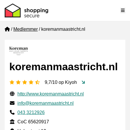
Me
Home
Medlemmer
koremanmaastricht.nl
koremanmaastricht.nl
[_General:NumberOfStarsPluralFormat]
9,7/10 op Kiyoh
Verifisert kontaktinformasjon
Website URL
http://www.koremanmaastricht.nl
E-post
info@koremanmaastricht.nl
Phone number
043 3212926
CoC
CoC 65620917