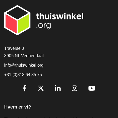
[_General:Contact]
Traverse 3
3905 NL Veenendaal
info@thuiswinkel.org
+31 (0)318 64 85 75
[_General:SocialMediaTitle]
Facebook
X
LinkedIn
Instagram
YouTube
Hvem er vi?