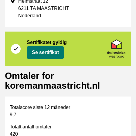
Forretningsadresse
Helmstraat 12
6211 TA MAASTRICHT
Nederland
Sertifikat
Thuiswinkel Waarborg
Sertifikatet gyldig
Se sertifikat
Omtaler for
koremanmaastricht.nl
Totalscore siste 12 måneder
9,7
Totalt antall omtaler
420