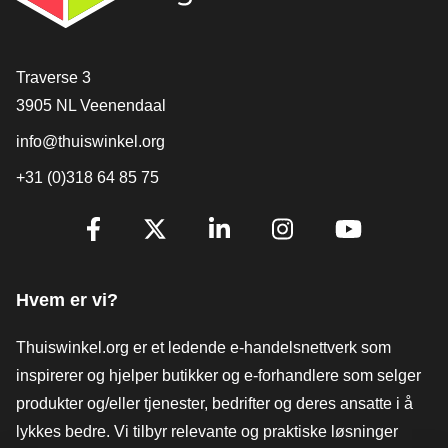
[_General:Contact]
Traverse 3
3905 NL Veenendaal
info@thuiswinkel.org
+31 (0)318 64 85 75
[_General:SocialMediaTitle]
Facebook
X
LinkedIn
Instagram
YouTube
Hvem er vi?
Thuiswinkel.org er et ledende e-handelsnettverk som
inspirerer og hjelper butikker og e-forhandlere som selger
produkter og/eller tjenester, bedrifter og deres ansatte i å
lykkes bedre. Vi tilbyr relevante og praktiske løsninger