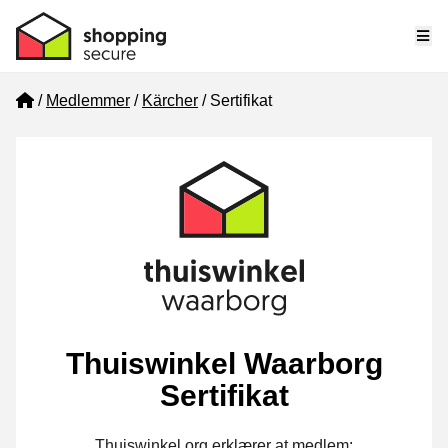
Me
Home
Medlemmer
Kärcher
Sertifikat
Thuiswinkel Waarborg
Sertifikat
Thuiswinkel.org erklærer at medlem: