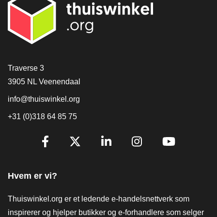
[_General:Contact]
Traverse 3
3905 NL Veenendaal
info@thuiswinkel.org
+31 (0)318 64 85 75
[_General:SocialMediaTitle]
Facebook
X
LinkedIn
Instagram
YouTube
Hvem er vi?
Thuiswinkel.org er et ledende e-handelsnettverk som
inspirerer og hjelper butikker og e-forhandlere som selger