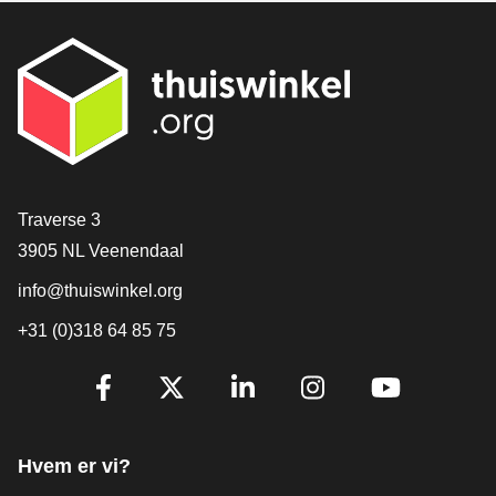
[_General:Contact]
Traverse 3
3905 NL Veenendaal
info@thuiswinkel.org
+31 (0)318 64 85 75
[_General:SocialMediaTitle]
Facebook
X
LinkedIn
Instagram
YouTube
Hvem er vi?