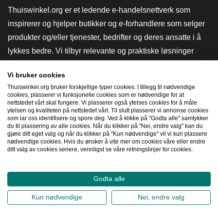
Thuiswinkel.org er et ledende e-handelsnettverk som
inspirerer og hjelper butikker og e-forhandlere som selger
produkter og/eller tjenester, bedrifter og deres ansatte i å
lykkes bedre. Vi tilbyr relevante og praktiske løsninger
med ulike tillitsmerker, Thuiswinkel-anmeldelser, juridiske
Vi bruker cookies
verktøy og råd, advokatvirksomhet, markedsundersøkelser,
Thuiswinkel.org bruker forskjellige typer cookies. I tillegg til nødvendige
og har vår egen utdanningsplattform, Thuiswinkel e-
cookies, plasserer vi funksjonelle cookies som er nødvendige for at
nettstedet vårt skal fungere. Vi plasserer også ytelses cookies for å måle
Academy.
ytelsen og kvaliteten på nettstedet vårt. Til slutt plasserer vi annonse cookies
som lar oss identifisere og spore deg. Ved å klikke på "Godta alle" samtykker
du til plassering av alle cookies. Når du klikker på "Nei, endre valg" kan du
gjøre ditt eget valg og når du klikker på "Kun nødvendige" vil vi kun plassere
Naviger raskt
nødvendige cookies. Hvis du ønsker å vite mer om cookies våre eller endre
ditt valg av cookies senere, vennligst se våre retningslinjer for cookies.
[_G
Godta alle
2026
©
Thuiswinkel.org
Kun nødvendige
Nei, endre valg
Personvernerklæring
Erklæring om informasjonskapsler