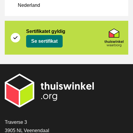
Nederland
Sertifikat
Thuiswinkel Waarborg
Sertifikatet gyldig
Se sertifikat
[_General:Contact]
Traverse 3
3905 NL Veenendaal