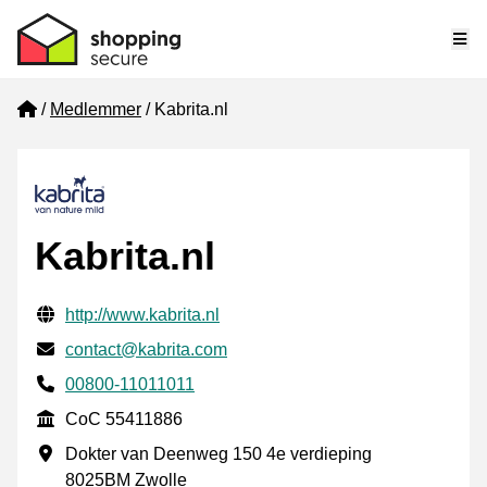
Me
Home
Medlemmer
Kabrita.nl
Kabrita.nl
Verifisert kontaktinformasjon
Website URL
http://www.kabrita.nl
E-post
contact@kabrita.com
Phone number
00800-11011011
CoC
CoC 55411886
Forretningsadresse
Dokter van Deenweg 150 4e verdieping
8025BM Zwolle