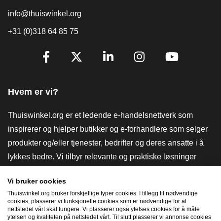
info@thuiswinkel.org
+31 (0)318 64 85 75
[_General:SocialMediaTitle]
Facebook
X
LinkedIn
Instagram
YouTube
Hvem er vi?
Thuiswinkel.org er et ledende e-handelsnettverk som
inspirerer og hjelper butikker og e-forhandlere som selger
produkter og/eller tjenester, bedrifter og deres ansatte i å
lykkes bedre. Vi tilbyr relevante og praktiske løsninger
med ulike tillitsmerker, Thuiswinkel-anmeldelser, juridiske
Vi bruker cookies
verktøy og råd, advokatvirksomhet, markedsundersøkelser,
Thuiswinkel.org bruker forskjellige typer cookies. I tillegg til nødvendige
og har vår egen utdanningsplattform, Thuiswinkel e-
cookies, plasserer vi funksjonelle cookies som er nødvendige for at
nettstedet vårt skal fungere. Vi plasserer også ytelses cookies for å måle
Academy.
ytelsen og kvaliteten på nettstedet vårt. Til slutt plasserer vi annonse cookies