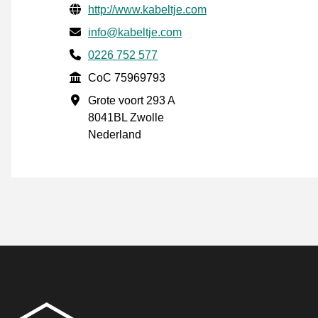
Verifisert kontaktinformasjon
Website URL
http://www.kabeltje.com
E-post
info@kabeltje.com
Phone number
0226 752 577
CoC
CoC 75969793
Forretningsadresse
Grote voort 293 A
8041BL Zwolle
Nederland