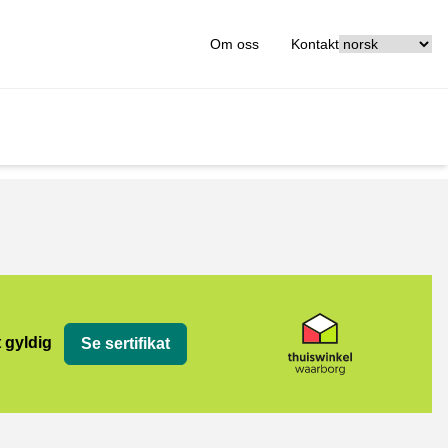
[_General:Langu
Om oss
Kontakt
org
t gyldig
Se sertifikat