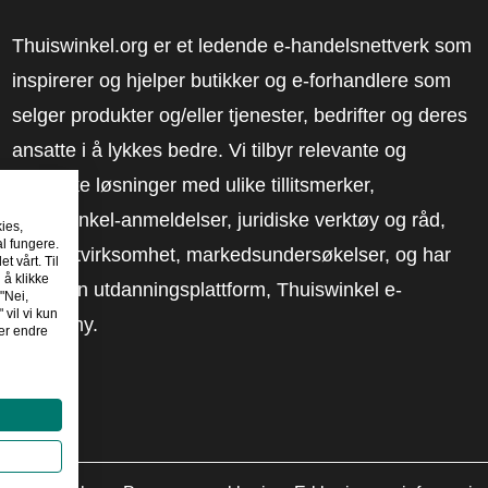
Thuiswinkel.org er et ledende e-handelsnettverk som
inspirerer og hjelper butikker og e-forhandlere som
selger produkter og/eller tjenester, bedrifter og deres
ansatte i å lykkes bedre. Vi tilbyr relevante og
praktiske løsninger med ulike tillitsmerker,
Thuiswinkel-anmeldelser, juridiske verktøy og råd,
kies,
al fungere.
advokatvirksomhet, markedsundersøkelser, og har
t vårt. Til
 å klikke
vår egen utdanningsplattform, Thuiswinkel e-
"Nei,
 vil vi kun
Academy.
er endre