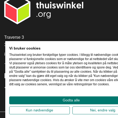
[_General:Contact]
Traverse 3
3905 NL Veenendaal
Vi bruker cookies
info@thuiswinkel.org
Thuiswinkel.org bruker forskjellige typer cookies. I tillegg til nødvendige coo
plasserer vi funksjonelle cookies som er nødvendige for at nettstedet vårt sk
Vi plasserer også ytelses cookies for å måle ytelsen og kvaliteten på nettstede
+31 (0)318 64 85 75
slutt plasserer vi annonse cookies som lar oss identifisere og spore deg. Ved
på "Godta alle" samtykker du til plassering av alle cookies. Når du klikker på 
[_General:SocialMediaTitle]
endre valg" kan du gjøre ditt eget valg og når du klikker på "Kun nødvendige"
plassere nødvendige cookies. Hvis du ønsker å vite mer om cookies våre ell
ditt valg av cookies senere, vennligst se våre retningslinjer for cookies.
Facebook
X
LinkedIn
Instagram
YouTube
Godta alle
Kun nødvendige
Nei, endre valg