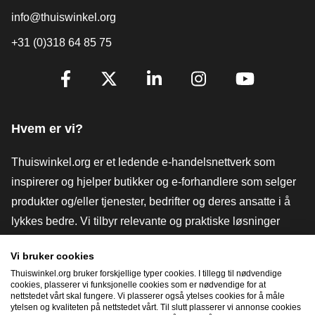
info@thuiswinkel.org
+31 (0)318 64 85 75
[_General:SocialMediaTitle]
Facebook
X
LinkedIn
Instagram
YouTube
Hvem er vi?
Thuiswinkel.org er et ledende e-handelsnettverk som
inspirerer og hjelper butikker og e-forhandlere som selger
produkter og/eller tjenester, bedrifter og deres ansatte i å
lykkes bedre. Vi tilbyr relevante og praktiske løsninger
med ulike tillitsmerker, Thuiswinkel-anmeldelser, juridiske
Vi bruker cookies
verktøy og råd, advokatvirksomhet, markedsundersøkelser,
Thuiswinkel.org bruker forskjellige typer cookies. I tillegg til nødvendige
og har vår egen utdanningsplattform, Thuiswinkel e-
cookies, plasserer vi funksjonelle cookies som er nødvendige for at
nettstedet vårt skal fungere. Vi plasserer også ytelses cookies for å måle
Academy.
ytelsen og kvaliteten på nettstedet vårt. Til slutt plasserer vi annonse cookies