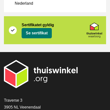
Nederland
Sertifikat
Thuiswinkel Waarborg
Sertifikatet gyldig
Se sertifikat
[_General:Contact]
Traverse 3
3905 NL Veenendaal