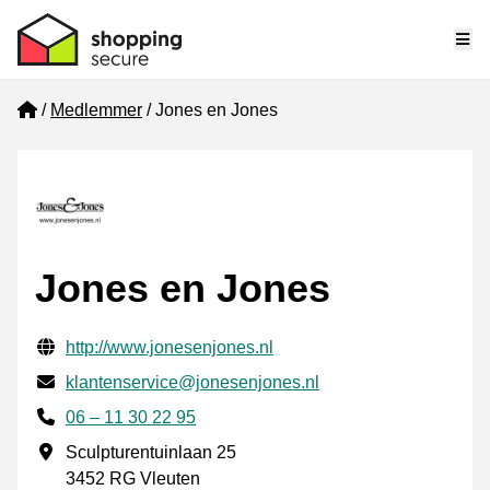
Me
Home
Medlemmer
Jones en Jones
Jones en Jones
Verifisert kontaktinformasjon
Website URL
http://www.jonesenjones.nl
E-post
klantenservice@jonesenjones.nl
Phone number
06 – 11 30 22 95
Forretningsadresse
Sculpturentuinlaan 25
3452 RG Vleuten