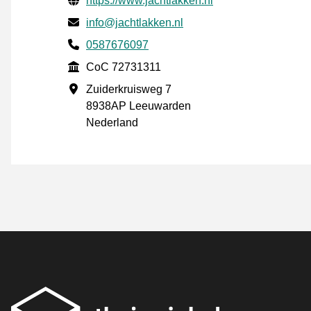
https://www.jachtlakken.nl
E-post
info@jachtlakken.nl
Phone number
0587676097
CoC
CoC 72731311
Forretningsadresse
Zuiderkruisweg 7
8938AP Leeuwarden
Nederland