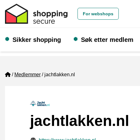
For webshops
Sikker shopping
Søk etter medlem
Home
Medlemmer
jachtlakken.nl
jachtlakken.nl
Verifisert kontaktinformasjon
Website URL