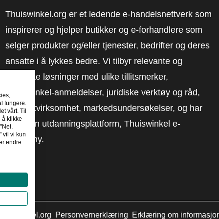
Thuiswinkel.org er et ledende e-handelsnettverk som
inspirerer og hjelper butikker og e-forhandlere som
selger produkter og/eller tjenester, bedrifter og deres
ansatte i å lykkes bedre. Vi tilbyr relevante og
praktiske løsninger med ulike tillitsmerker,
Thuiswinkel-anmeldelser, juridiske verktøy og råd,
kies,
al fungere.
advokatvirksomhet, markedsundersøkelser, og har
t vårt. Til
 å klikke
vår egen utdanningsplattform, Thuiswinkel e-
"Nei,
 vil vi kun
Academy.
er endre
huiswinkel.org
Personvernerklæring
Erklæring om informasjo