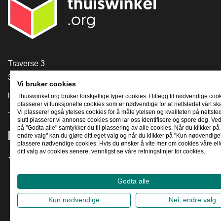
[_General:Contact]
Traverse 3
3905 NL Veenendaal
Vi bruker cookies
info@thuiswinkel.org
Thuiswinkel.org bruker forskjellige typer cookies. I tillegg til nødvendige coo
plasserer vi funksjonelle cookies som er nødvendige for at nettstedet vårt sk
Vi plasserer også ytelses cookies for å måle ytelsen og kvaliteten på nettstede
+31 (0)318 64 85 75
slutt plasserer vi annonse cookies som lar oss identifisere og spore deg. Ved
på "Godta alle" samtykker du til plassering av alle cookies. Når du klikker på 
[_General:SocialMediaTitle]
endre valg" kan du gjøre ditt eget valg og når du klikker på "Kun nødvendige"
plassere nødvendige cookies. Hvis du ønsker å vite mer om cookies våre ell
ditt valg av cookies senere, vennligst se våre retningslinjer for cookies.
Facebook
X
LinkedIn
Instagram
YouTube
Godta alle
Kun nødvendige
Nei, endre valg
2026
©
T