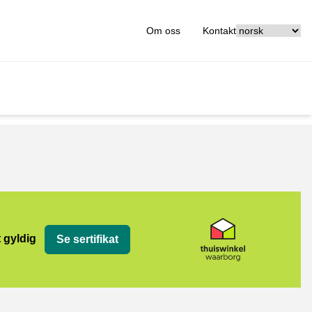
[_General:Langu
Om oss
Kontakt
org
t gyldig
Se sertifikat