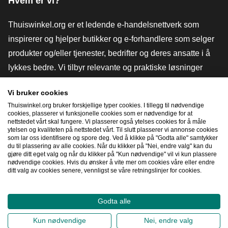
Hvem er vi?
Thuiswinkel.org er et ledende e-handelsnettverk som
inspirerer og hjelper butikker og e-forhandlere som selger
produkter og/eller tjenester, bedrifter og deres ansatte i å
lykkes bedre. Vi tilbyr relevante og praktiske løsninger
med ulike tillitsmerker, Thuiswinkel-anmeldelser, juridiske
Vi bruker cookies
verktøy og råd, advokatvirksomhet, markedsundersøkelser,
Thuiswinkel.org bruker forskjellige typer cookies. I tillegg til nødvendige
og har vår egen utdanningsplattform, Thuiswinkel e-
cookies, plasserer vi funksjonelle cookies som er nødvendige for at
nettstedet vårt skal fungere. Vi plasserer også ytelses cookies for å måle
Academy.
ytelsen og kvaliteten på nettstedet vårt. Til slutt plasserer vi annonse cookies
som lar oss identifisere og spore deg. Ved å klikke på "Godta alle" samtykker
du til plassering av alle cookies. Når du klikker på "Nei, endre valg" kan du
gjøre ditt eget valg og når du klikker på "Kun nødvendige" vil vi kun plassere
Naviger raskt
nødvendige cookies. Hvis du ønsker å vite mer om cookies våre eller endre
ditt valg av cookies senere, vennligst se våre retningslinjer for cookies.
[_G
Godta alle
2026
©
Thuiswinkel.org
Kun nødvendige
Nei, endre valg
Personvernerklæring
Erklæring om informasjonskapsler