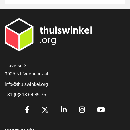
[_General:Contact]
Traverse 3
3905 NL Veenendaal
info@thuiswinkel.org
+31 (0)318 64 85 75
[_General:SocialMediaTitle]
Facebook
X
LinkedIn
Instagram
YouTube