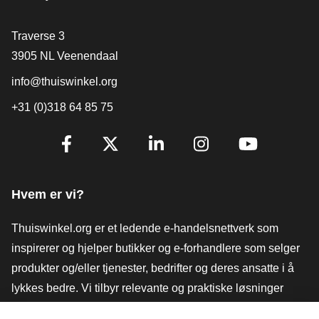
[_General:Contact]
Traverse 3
3905 NL Veenendaal
info@thuiswinkel.org
+31 (0)318 64 85 75
[_General:SocialMediaTitle]
Facebook
X
LinkedIn
Instagram
YouTube
Hvem er vi?
Thuiswinkel.org er et ledende e-handelsnettverk som
inspirerer og hjelper butikker og e-forhandlere som selger
produkter og/eller tjenester, bedrifter og deres ansatte i å
lykkes bedre. Vi tilbyr relevante og praktiske løsninger
med ulike tillitsmerker, Thuiswinkel-anmeldelser, juridiske