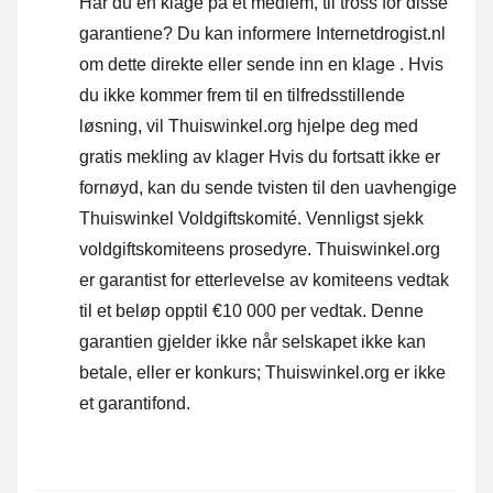
Har du en klage på et medlem, til tross for disse
garantiene? Du kan informere Internetdrogist.nl
om dette direkte eller
sende inn en klage
. Hvis
du ikke kommer frem til en tilfredsstillende
løsning, vil Thuiswinkel.org hjelpe deg med
gratis mekling av klager Hvis du fortsatt ikke er
fornøyd, kan du sende tvisten til den uavhengige
Thuiswinkel Voldgiftskomité.
Vennligst sjekk
voldgiftskomiteens prosedyre.
Thuiswinkel.org
er garantist for etterlevelse av komiteens vedtak
til et beløp opptil €10 000 per vedtak. Denne
garantien gjelder ikke når selskapet ikke kan
betale, eller er konkurs; Thuiswinkel.org er ikke
et garantifond.