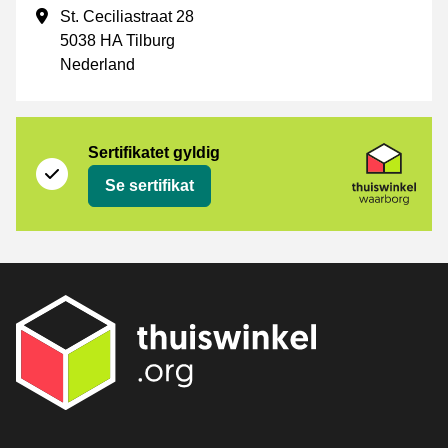
Forretningsadresse
St. Ceciliastraat 28
5038 HA Tilburg
Nederland
Sertifikat
Thuiswinkel Waarborg
Sertifikatet gyldig
Se sertifikat