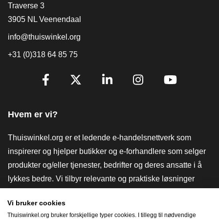
[_General:Contact]
Traverse 3
3905 NL Veenendaal
info@thuiswinkel.org
+31 (0)318 64 85 75
[_General:SocialMediaTitle]
Facebook
X
LinkedIn
Instagram
YouTube
Hvem er vi?
Thuiswinkel.org er et ledende e-handelsnettverk som
inspirerer og hjelper butikker og e-forhandlere som selger
produkter og/eller tjenester, bedrifter og deres ansatte i å
lykkes bedre. Vi tilbyr relevante og praktiske løsninger
med ulike tillitsmerker, Thuiswinkel-anmeldelser, juridiske
Vi bruker cookies
verktøy og råd, advokatvirksomhet, markedsundersøkelser,
Thuiswinkel.org bruker forskjellige typer cookies. I tillegg til nødvendige