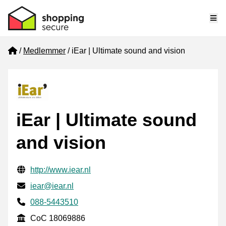
Me
Home
Medlemmer
iEar | Ultimate sound and vision
iEar | Ultimate sound
and vision
Verifisert kontaktinformasjon
Website URL
http://www.iear.nl
E-post
iear@iear.nl
Phone number
088-5443510
CoC
CoC 18069886