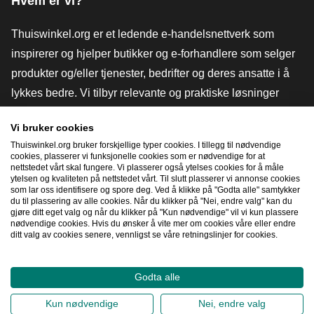
Hvem er vi?
Thuiswinkel.org er et ledende e-handelsnettverk som
inspirerer og hjelper butikker og e-forhandlere som selger
produkter og/eller tjenester, bedrifter og deres ansatte i å
lykkes bedre. Vi tilbyr relevante og praktiske løsninger
med ulike tillitsmerker, Thuiswinkel-anmeldelser, juridiske
Vi bruker cookies
verktøy og råd, advokatvirksomhet, markedsundersøkelser,
Thuiswinkel.org bruker forskjellige typer cookies. I tillegg til nødvendige
og har vår egen utdanningsplattform, Thuiswinkel e-
cookies, plasserer vi funksjonelle cookies som er nødvendige for at
nettstedet vårt skal fungere. Vi plasserer også ytelses cookies for å måle
Academy.
ytelsen og kvaliteten på nettstedet vårt. Til slutt plasserer vi annonse cookies
som lar oss identifisere og spore deg. Ved å klikke på "Godta alle" samtykker
du til plassering av alle cookies. Når du klikker på "Nei, endre valg" kan du
gjøre ditt eget valg og når du klikker på "Kun nødvendige" vil vi kun plassere
Naviger raskt
nødvendige cookies. Hvis du ønsker å vite mer om cookies våre eller endre
ditt valg av cookies senere, vennligst se våre retningslinjer for cookies.
[_G
Godta alle
2026
©
Thuiswinkel.org
Kun nødvendige
Nei, endre valg
Personvernerklæring
Erklæring om informasjonskapsler