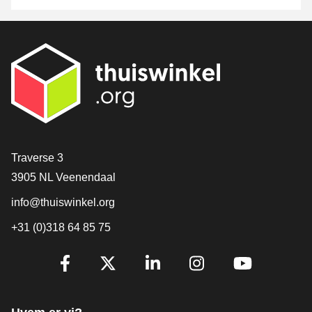
[_General:Contact]
Traverse 3
3905 NL Veenendaal
info@thuiswinkel.org
+31 (0)318 64 85 75
[_General:SocialMediaTitle]
Facebook
X
LinkedIn
Instagram
YouTube