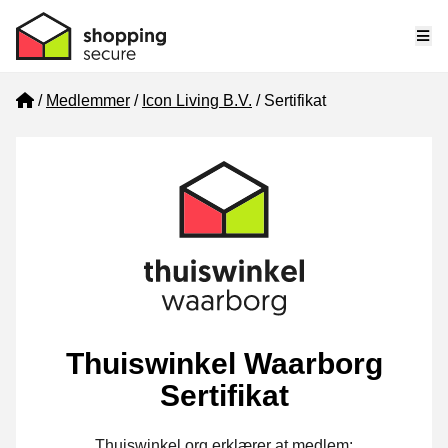
Me
Home
Medlemmer
Icon Living B.V.
Sertifikat
Thuiswinkel Waarborg
Sertifikat
Thuiswinkel.org erklærer at medlem: