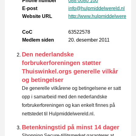
Phone number
088 0080 100
E-post
info@hulpmiddelwereld.nl
Website URL
http://www.hulpmiddelwereld.nl
CoC
63522578
Medlem siden
20. desember 2011
Den nederlandske
forbrukerforeningen støtter
Thuiswinkel.orgs generelle vilkår
og betingelser
De generelle vilkårene og betingelsene er satt
opp i samarbeid med den nederlandske
forbrukerforeningen og kan enkelt finnes på
nettstedet til Hulpmiddelwereld.nl.
Betenkningstid på minst 14 dager
Shopping Secure-tillitsmerket garanterer at