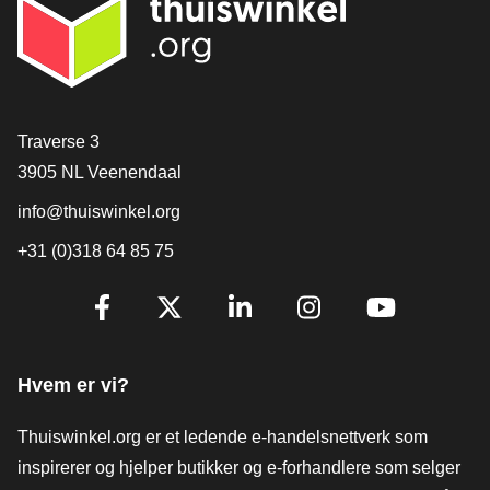
[_General:Contact]
Traverse 3
3905 NL Veenendaal
info@thuiswinkel.org
+31 (0)318 64 85 75
[_General:SocialMediaTitle]
Facebook
X
LinkedIn
Instagram
YouTube
Hvem er vi?
Thuiswinkel.org er et ledende e-handelsnettverk som
inspirerer og hjelper butikker og e-forhandlere som selger