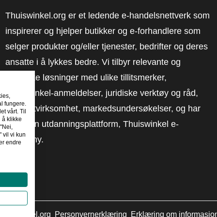
Thuiswinkel.org er et ledende e-handelsnettverk som
inspirerer og hjelper butikker og e-forhandlere som
selger produkter og/eller tjenester, bedrifter og deres
ansatte i å lykkes bedre. Vi tilbyr relevante og
praktiske løsninger med ulike tillitsmerker,
Thuiswinkel-anmeldelser, juridiske verktøy og råd,
kies,
al fungere.
advokatvirksomhet, markedsundersøkelser, og har
t vårt. Til
 å klikke
vår egen utdanningsplattform, Thuiswinkel e-
"Nei,
 vil vi kun
Academy.
er endre
huiswinkel.org
Personvernerklæring
Erklæring om informasjo