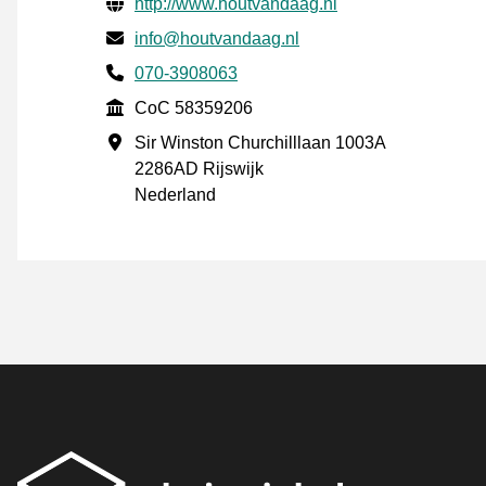
Verifisert kontaktinformasjon
Website URL
http://www.houtvandaag.nl
E-post
info@houtvandaag.nl
Phone number
070-3908063
CoC
CoC 58359206
Forretningsadresse
Sir Winston Churchilllaan 1003A
2286AD Rijswijk
Nederland