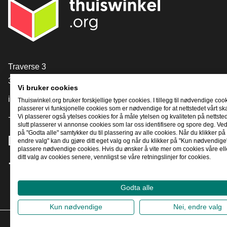
[_General:Contact]
Traverse 3
3905 NL Veenendaal
Vi bruker cookies
info@thuiswinkel.org
Thuiswinkel.org bruker forskjellige typer cookies. I tillegg til nødvendige coo
plasserer vi funksjonelle cookies som er nødvendige for at nettstedet vårt sk
Vi plasserer også ytelses cookies for å måle ytelsen og kvaliteten på nettstede
+31 (0)318 64 85 75
slutt plasserer vi annonse cookies som lar oss identifisere og spore deg. Ved
på "Godta alle" samtykker du til plassering av alle cookies. Når du klikker på 
[_General:SocialMediaTitle]
endre valg" kan du gjøre ditt eget valg og når du klikker på "Kun nødvendige"
plassere nødvendige cookies. Hvis du ønsker å vite mer om cookies våre ell
ditt valg av cookies senere, vennligst se våre retningslinjer for cookies.
Facebook
X
LinkedIn
Instagram
YouTube
Godta alle
Kun nødvendige
Nei, endre valg
2026
©
T