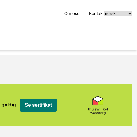
[_General:Langu
Om oss
Kontakt
org
t gyldig
Se sertifikat