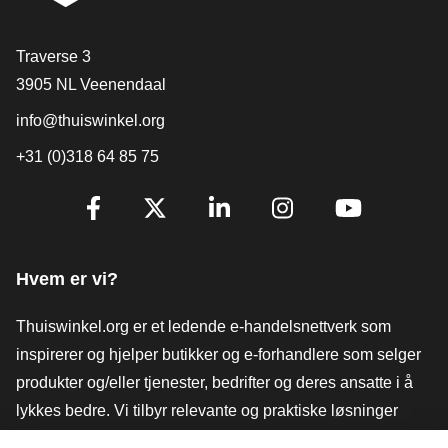
[_General:Contact]
Traverse 3
3905 NL Veenendaal
info@thuiswinkel.org
+31 (0)318 64 85 75
[_General:SocialMediaTitle]
Facebook
X
LinkedIn
Instagram
YouTube
Hvem er vi?
Thuiswinkel.org er et ledende e-handelsnettverk som
inspirerer og hjelper butikker og e-forhandlere som selger
produkter og/eller tjenester, bedrifter og deres ansatte i å
lykkes bedre. Vi tilbyr relevante og praktiske løsninger
med ulike tillitsmerker, Thuiswinkel-anmeldelser, juridiske