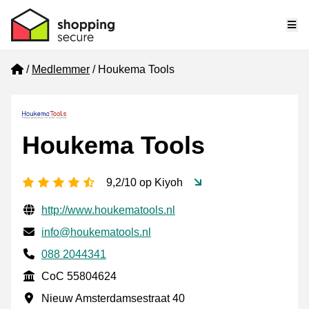
Me
Home
Medlemmer
Houkema Tools
Houkema Tools
[_General:NumberOfStarsPluralFormat]
9,2/10 op Kiyoh
Verifisert kontaktinformasjon
Website URL
http://www.houkematools.nl
E-post
info@houkematools.nl
Phone number
088 2044341
CoC
CoC 55804624
Forretningsadresse
Nieuw Amsterdamsestraat 40