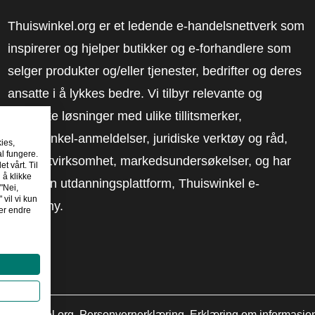
Thuiswinkel.org er et ledende e-handelsnettverk som
inspirerer og hjelper butikker og e-forhandlere som
selger produkter og/eller tjenester, bedrifter og deres
ansatte i å lykkes bedre. Vi tilbyr relevante og
praktiske løsninger med ulike tillitsmerker,
Thuiswinkel-anmeldelser, juridiske verktøy og råd,
kies,
al fungere.
advokatvirksomhet, markedsundersøkelser, og har
t vårt. Til
 å klikke
vår egen utdanningsplattform, Thuiswinkel e-
"Nei,
 vil vi kun
Academy.
er endre
huiswinkel.org
Personvernerklæring
Erklæring om informasjo