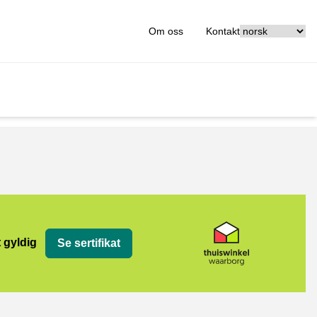
[_General:Langu
Om oss
Kontakt
org
t gyldig
Se sertifikat