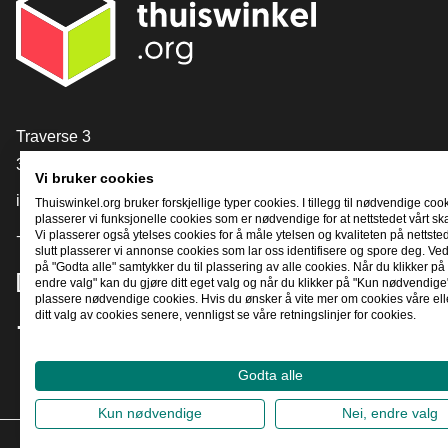
[_General:Contact]
Traverse 3
3905 NL Veenendaal
Vi bruker cookies
info@thuiswinkel.org
Thuiswinkel.org bruker forskjellige typer cookies. I tillegg til nødvendige coo
plasserer vi funksjonelle cookies som er nødvendige for at nettstedet vårt sk
Vi plasserer også ytelses cookies for å måle ytelsen og kvaliteten på nettstede
+31 (0)318 64 85 75
slutt plasserer vi annonse cookies som lar oss identifisere og spore deg. Ved
på "Godta alle" samtykker du til plassering av alle cookies. Når du klikker på 
[_General:SocialMediaTitle]
endre valg" kan du gjøre ditt eget valg og når du klikker på "Kun nødvendige"
plassere nødvendige cookies. Hvis du ønsker å vite mer om cookies våre ell
ditt valg av cookies senere, vennligst se våre retningslinjer for cookies.
Facebook
X
LinkedIn
Instagram
YouTube
Godta alle
Kun nødvendige
Nei, endre valg
2026
©
T