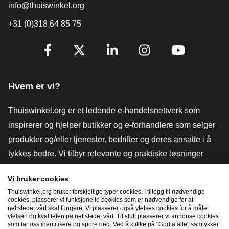
info@thuiswinkel.org
+31 (0)318 64 85 75
[_General:SocialMediaTitle]
Facebook
X
LinkedIn
Instagram
YouTube
Hvem er vi?
Thuiswinkel.org er et ledende e-handelsnettverk som
inspirerer og hjelper butikker og e-forhandlere som selger
produkter og/eller tjenester, bedrifter og deres ansatte i å
lykkes bedre. Vi tilbyr relevante og praktiske løsninger
med ulike tillitsmerker, Thuiswinkel-anmeldelser, juridiske
Vi bruker cookies
verktøy og råd, advokatvirksomhet, markedsundersøkelser,
Thuiswinkel.org bruker forskjellige typer cookies. I tillegg til nødvendige
og har vår egen utdanningsplattform, Thuiswinkel e-
cookies, plasserer vi funksjonelle cookies som er nødvendige for at
nettstedet vårt skal fungere. Vi plasserer også ytelses cookies for å måle
Academy.
ytelsen og kvaliteten på nettstedet vårt. Til slutt plasserer vi annonse cookies
som lar oss identifisere og spore deg. Ved å klikke på "Godta alle" samtykker