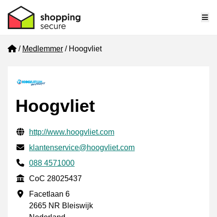
Me
Home
Medlemmer
Hoogvliet
Hoogvliet
Verifisert kontaktinformasjon
Website URL
http://www.hoogvliet.com
E-post
klantenservice@hoogvliet.com
Phone number
088 4571000
CoC
CoC 28025437
Forretningsadresse
Facetlaan 6
2665 NR Bleiswijk