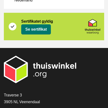
Nederland
Sertifikat
Thuiswinkel Waarborg
Sertifikatet gyldig
Se sertifikat
[_General:Contact]
Traverse 3
3905 NL Veenendaal