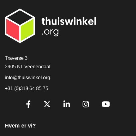
[_General:Contact]
Traverse 3
3905 NL Veenendaal
info@thuiswinkel.org
+31 (0)318 64 85 75
[_General:SocialMediaTitle]
Facebook
X
LinkedIn
Instagram
YouTube
Hvem er vi?