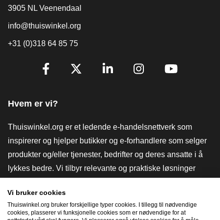
3905 NL Veenendaal
info@thuiswinkel.org
+31 (0)318 64 85 75
[_General:SocialMediaTitle]
Facebook
X
LinkedIn
Instagram
YouTube
Hvem er vi?
Thuiswinkel.org er et ledende e-handelsnettverk som
inspirerer og hjelper butikker og e-forhandlere som selger
produkter og/eller tjenester, bedrifter og deres ansatte i å
lykkes bedre. Vi tilbyr relevante og praktiske løsninger
med ulike tillitsmerker, Thuiswinkel-anmeldelser, juridiske
Vi bruker cookies
verktøy og råd, advokatvirksomhet, markedsundersøkelser,
Thuiswinkel.org bruker forskjellige typer cookies. I tillegg til nødvendige
og har vår egen utdanningsplattform, Thuiswinkel e-
cookies, plasserer vi funksjonelle cookies som er nødvendige for at