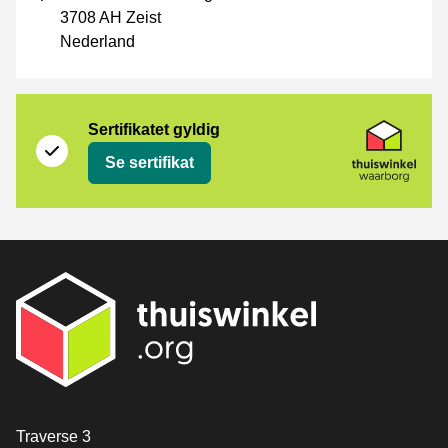
3708 AH Zeist
Nederland
Sertifikat
Thuiswinkel Waarborg
Sertifikatet gyldig
Se sertifikat
[_General:Contact]
Traverse 3