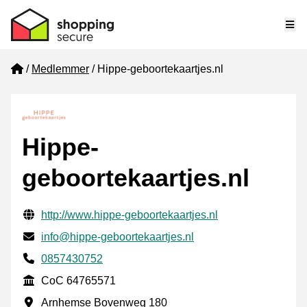
Me
Home
Medlemmer
Hippe-geboortekaartjes.nl
Hippe-
geboortekaartjes.nl
Verifisert kontaktinformasjon
Website URL
http://www.hippe-geboortekaartjes.nl
E-post
info@hippe-geboortekaartjes.nl
Phone number
0857430752
CoC
CoC 64765571
Forretningsadresse
Arnhemse Bovenweg 180