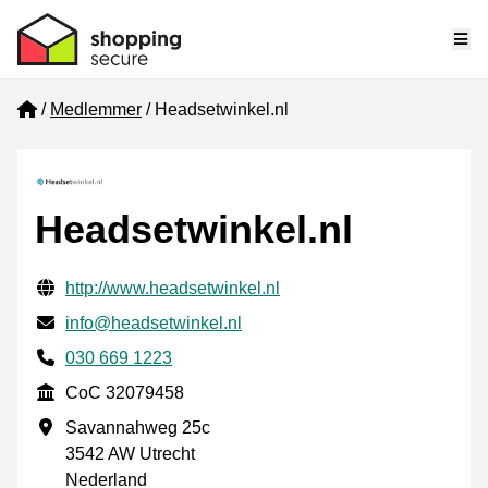
Me
Home
Medlemmer
Headsetwinkel.nl
Headsetwinkel.nl
Verifisert kontaktinformasjon
Website URL
http://www.headsetwinkel.nl
E-post
info@headsetwinkel.nl
Phone number
030 669 1223
CoC
CoC 32079458
Forretningsadresse
Savannahweg 25c
3542 AW Utrecht
Nederland