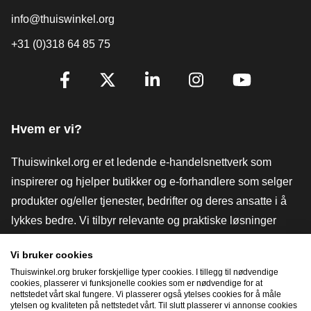
info@thuiswinkel.org
+31 (0)318 64 85 75
[_General:SocialMediaTitle]
Facebook
X
LinkedIn
Instagram
YouTube
Hvem er vi?
Thuiswinkel.org er et ledende e-handelsnettverk som
inspirerer og hjelper butikker og e-forhandlere som selger
produkter og/eller tjenester, bedrifter og deres ansatte i å
lykkes bedre. Vi tilbyr relevante og praktiske løsninger
med ulike tillitsmerker, Thuiswinkel-anmeldelser, juridiske
Vi bruker cookies
verktøy og råd, advokatvirksomhet, markedsundersøkelser,
Thuiswinkel.org bruker forskjellige typer cookies. I tillegg til nødvendige
og har vår egen utdanningsplattform, Thuiswinkel e-
cookies, plasserer vi funksjonelle cookies som er nødvendige for at
nettstedet vårt skal fungere. Vi plasserer også ytelses cookies for å måle
Academy.
ytelsen og kvaliteten på nettstedet vårt. Til slutt plasserer vi annonse cookies