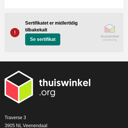
Sertifikat
Thuiswinkel Waarborg
Sertifikatet er midlertidig
tilbakekalt
Se sertifikat
[_General:Contact]
Traverse 3
3905 NL Veenendaal