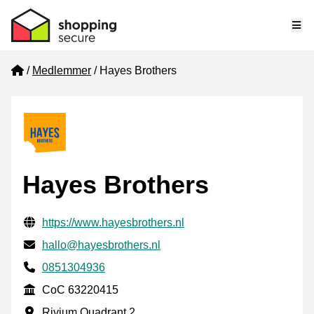
Me
Home
Medlemmer
Hayes Brothers
Hayes Brothers
Verifisert kontaktinformasjon
Website URL
https://www.hayesbrothers.nl
E-post
hallo@hayesbrothers.nl
Phone number
0851304936
CoC
CoC 63220415
Forretningsadresse
Rivium Quadrant 2