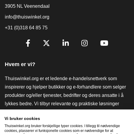
3905 NL Veenendaal
info@thuiswinkel.org
+31 (0)318 64 85 75
[_General:SocialMediaTitle]
Facebook
X
LinkedIn
Instagram
YouTube
Hvem er vi?
Thuiswinkel.org er et ledende e-handelsnettverk som
inspirerer og hjelper butikker og e-forhandlere som selger
produkter og/eller tjenester, bedrifter og deres ansatte i å
lykkes bedre. Vi tilbyr relevante og praktiske løsninger
med ulike tillitsmerker, Thuiswinkel-anmeldelser, juridiske
Vi bruker cookies
verktøy og råd, advokatvirksomhet, markedsundersøkelser,
Thuiswinkel.org bruker forskjellige typer cookies. I tillegg til nødvendige
og har vår egen utdanningsplattform, Thuiswinkel e-
cookies, plasserer vi funksjonelle cookies som er nødvendige for at