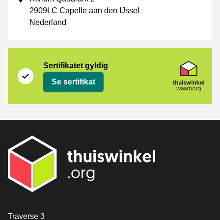
2909LC Capelle aan den IJssel
Nederland
Sertifikat
Thuiswinkel Waarborg
Sertifikatet gyldig
Se sertifikat
[_General:Contact]
Traverse 3