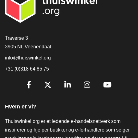
[_General:Contact]
Traverse 3
3905 NL Veenendaal
info@thuiswinkel.org
+31 (0)318 64 85 75
[_General:SocialMediaTitle]
Facebook
X
LinkedIn
Instagram
YouTube
Hvem er vi?
Thuiswinkel.org er et ledende e-handelsnettverk som
inspirerer og hjelper butikker og e-forhandlere som selger