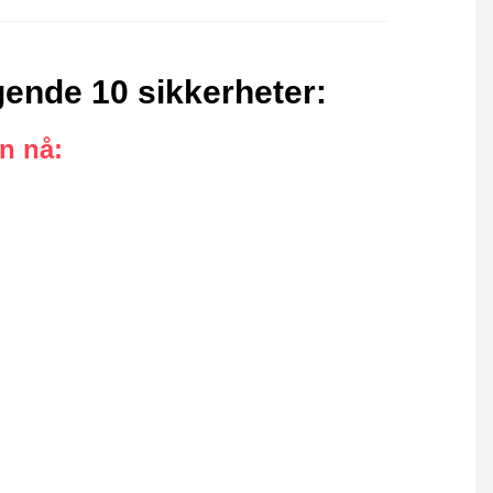
gende 10 sikkerheter
:
an nå
: