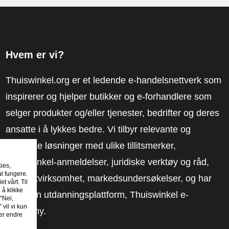
Hvem er vi?
Thuiswinkel.org er et ledende e-handelsnettverk som
inspirerer og hjelper butikker og e-forhandlere som
selger produkter og/eller tjenester, bedrifter og deres
ansatte i å lykkes bedre. Vi tilbyr relevante og
praktiske løsninger med ulike tillitsmerker,
Thuiswinkel-anmeldelser, juridiske verktøy og råd,
kies,
al fungere.
advokatvirksomhet, markedsundersøkelser, og har
t vårt. Til
 å klikke
vår egen utdanningsplattform, Thuiswinkel e-
"Nei,
 vil vi kun
Academy.
er endre