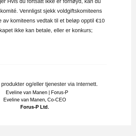
r Hvis du fortsatt ikke er fornøyd, kan du
skomité.
Vennligst sjekk voldgiftskomiteens
e av komiteens vedtak til et beløp opptil €10
apet ikke kan betale, eller er konkurs;
rodukter og/eller tjenester via Internett.
Eveline van Manen
,
Co-CEO
Forus-P Ltd.