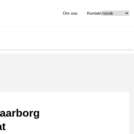
[_General:Langu
Om oss
Kontakt
aarborg
at