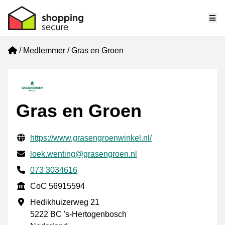
Me
Home
Medlemmer
Gras en Groen
Gras en Groen
Verifisert kontaktinformasjon
Website URL
https://www.grasengroenwinkel.nl/
E-post
loek.wenting@grasengroen.nl
Phone number
073 3034616
CoC
CoC 56915594
Forretningsadresse
Hedikhuizerweg 21
5222 BC 's-Hertogenbosch