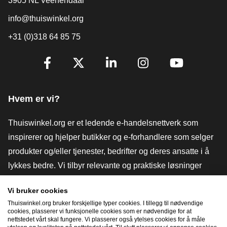
3905 NL Veenendaal
info@thuiswinkel.org
+31 (0)318 64 85 75
[_General:SocialMediaTitle]
Facebook
X
LinkedIn
Instagram
YouTube
Hvem er vi?
Thuiswinkel.org er et ledende e-handelsnettverk som
inspirerer og hjelper butikker og e-forhandlere som selger
produkter og/eller tjenester, bedrifter og deres ansatte i å
lykkes bedre. Vi tilbyr relevante og praktiske løsninger
med ulike tillitsmerker, Thuiswinkel-anmeldelser, juridiske
Vi bruker cookies
verktøy og råd, advokatvirksomhet, markedsundersøkelser,
Thuiswinkel.org bruker forskjellige typer cookies. I tillegg til nødvendige
og har vår egen utdanningsplattform, Thuiswinkel e-
cookies, plasserer vi funksjonelle cookies som er nødvendige for at
nettstedet vårt skal fungere. Vi plasserer også ytelses cookies for å måle
Academy.