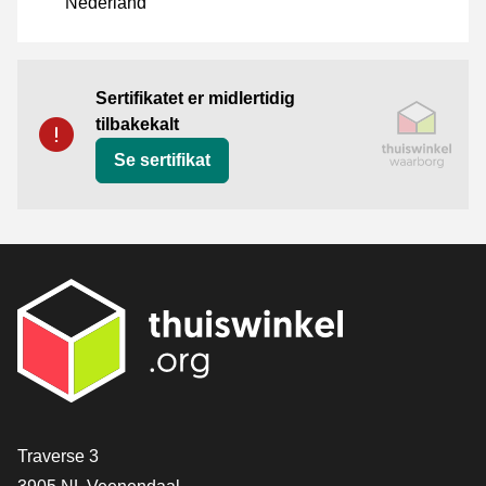
Nederland
Sertifikat
Thuiswinkel Waarborg
Sertifikatet er midlertidig
tilbakekalt
Se sertifikat
[_General:Contact]
Traverse 3