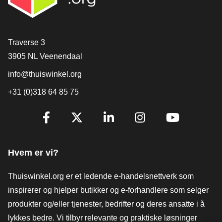
[_General:Contact]
Traverse 3
3905 NL Veenendaal
info@thuiswinkel.org
+31 (0)318 64 85 75
[_General:SocialMediaTitle]
Facebook
X
LinkedIn
Instagram
YouTube
Hvem er vi?
Thuiswinkel.org er et ledende e-handelsnettverk som
inspirerer og hjelper butikker og e-forhandlere som selger
produkter og/eller tjenester, bedrifter og deres ansatte i å
lykkes bedre. Vi tilbyr relevante og praktiske løsninger