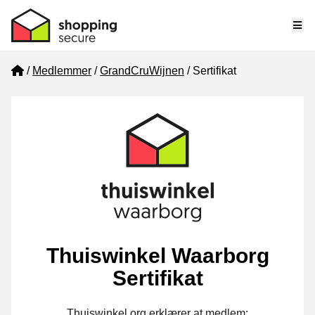
Me
Home
Medlemmer
GrandCruWijnen
Sertifikat
Thuiswinkel Waarborg
Sertifikat
Thuiswinkel.org erklærer at medlem: