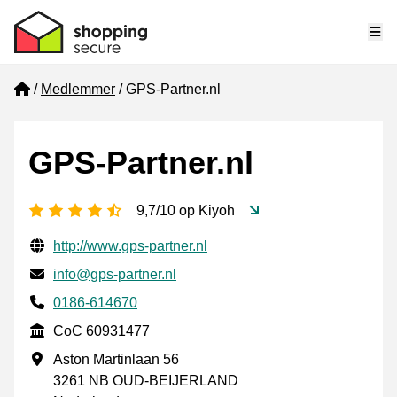
Me
Home
Medlemmer
GPS-Partner.nl
GPS-Partner.nl
[_General:NumberOfStarsPluralFormat]
9,7/10 op Kiyoh
Verifisert kontaktinformasjon
Website URL
http://www.gps-partner.nl
E-post
info@gps-partner.nl
Phone number
0186-614670
CoC
CoC 60931477
Forretningsadresse
Aston Martinlaan 56
3261 NB OUD-BEIJERLAND