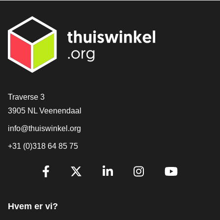
[_General:Contact]
Traverse 3
3905 NL Veenendaal
info@thuiswinkel.org
+31 (0)318 64 85 75
[_General:SocialMediaTitle]
Facebook
X
LinkedIn
Instagram
YouTube
Hvem er vi?