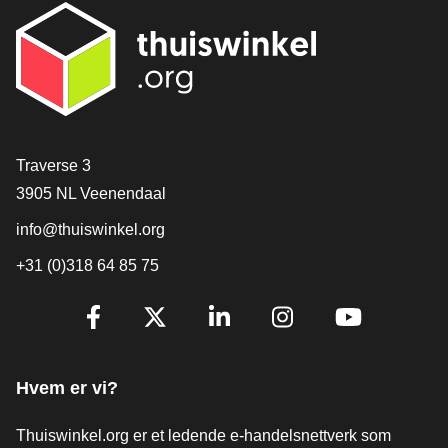
[_General:Contact]
Traverse 3
3905 NL Veenendaal
info@thuiswinkel.org
+31 (0)318 64 85 75
[_General:SocialMediaTitle]
Facebook
X
LinkedIn
Instagram
YouTube
Hvem er vi?
Thuiswinkel.org er et ledende e-handelsnettverk som