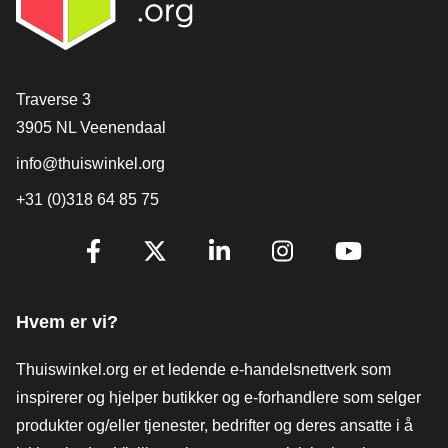
[_General:Contact]
Traverse 3
3905 NL Veenendaal
info@thuiswinkel.org
+31 (0)318 64 85 75
[_General:SocialMediaTitle]
Facebook
X
LinkedIn
Instagram
YouTube
Hvem er vi?
Thuiswinkel.org er et ledende e-handelsnettverk som
inspirerer og hjelper butikker og e-forhandlere som selger
produkter og/eller tjenester, bedrifter og deres ansatte i å