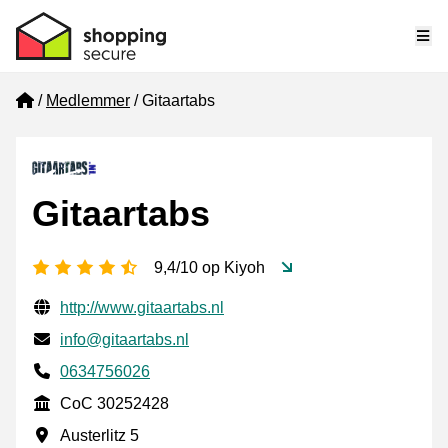
Me
Home
Medlemmer
Gitaartabs
Gitaartabs
[_General:NumberOfStarsPluralFormat]
9,4/10 op Kiyoh
Verifisert kontaktinformasjon
Website URL
http://www.gitaartabs.nl
E-post
info@gitaartabs.nl
Phone number
0634756026
CoC
CoC 30252428
Forretningsadresse
Austerlitz 5