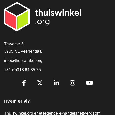
[_General:Contact]
Traverse 3
3905 NL Veenendaal
info@thuiswinkel.org
+31 (0)318 64 85 75
[_General:SocialMediaTitle]
Facebook
X
LinkedIn
Instagram
YouTube
Hvem er vi?
Thuiswinkel.org er et ledende e-handelsnettverk som