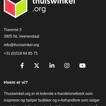
[_General:Contact]
Traverse 3
3905 NL Veenendaal
info@thuiswinkel.org
+31 (0)318 64 85 75
[_General:SocialMediaTitle]
Facebook
X
LinkedIn
Instagram
YouTube
Hvem er vi?
Thuiswinkel.org er et ledende e-handelsnettverk som
inspirerer og hjelper butikker og e-forhandlere som selger