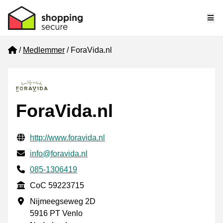
Me
Home
Medlemmer
ForaVida.nl
ForaVida.nl
Verifisert kontaktinformasjon
Website URL
http://www.foravida.nl
E-post
info@foravida.nl
Phone number
085-1306419
CoC
CoC 59223715
Forretningsadresse
Nijmeegseweg 2D
5916 PT Venlo