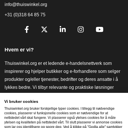
info@thuiswinkel.org
+31 (0)318 64 85 75
[_General:SocialMediaTitle]
Facebook
X
LinkedIn
Instagram
YouTube
Hvem er vi?
Thuiswinkel.org er et ledende e-handelsnettverk som
inspirerer og hjelper butikker og e-forhandlere som selger
produkter og/eller tjenester, bedrifter og deres ansatte i å
lykkes bedre. Vi tilbyr relevante og praktiske løsninger
med ulike tillitsmerker, Thuiswinkel-anmeldelser, juridiske
Vi bruker cookies
verktøy og råd, advokatvirksomhet, markedsundersøkelser,
Thuiswinkel.org bruker forskjellige typer cookies. I tillegg til nødvendige
og har vår egen utdanningsplattform, Thuiswinkel e-
cookies, plasserer vi funksjonelle cookies som er nødvendige for at
nettstedet vårt skal fungere. Vi plasserer også ytelses cookies for å måle
Academy.
ytelsen og kvaliteten på nettstedet vårt. Til slutt plasserer vi annonse cookies
som lar oss identifisere og spore deg. Ved å klikke på "Godta alle" samtykker