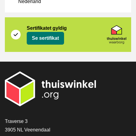
Nederland
Sertifikat
Thuiswinkel Waarborg
Sertifikatet gyldig
Se sertifikat
[_General:Contact]
Traverse 3
3905 NL Veenendaal