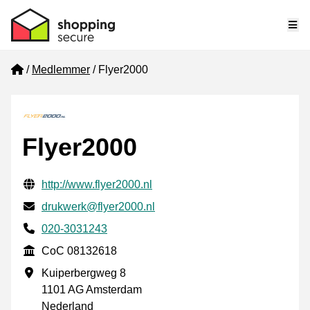
Me
Home
Medlemmer
Flyer2000
Flyer2000
Verifisert kontaktinformasjon
Website URL
http://www.flyer2000.nl
E-post
drukwerk@flyer2000.nl
Phone number
020-3031243
CoC
CoC 08132618
Forretningsadresse
Kuiperbergweg 8
1101 AG Amsterdam
Nederland