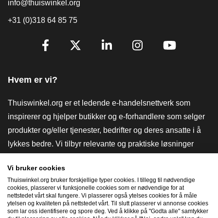
info@thuiswinkel.org
+31 (0)318 64 85 75
[_General:SocialMediaTitle]
Facebook
X
LinkedIn
Instagram
YouTube
Hvem er vi?
Thuiswinkel.org er et ledende e-handelsnettverk som
inspirerer og hjelper butikker og e-forhandlere som selger
produkter og/eller tjenester, bedrifter og deres ansatte i å
lykkes bedre. Vi tilbyr relevante og praktiske løsninger
med ulike tillitsmerker, Thuiswinkel-anmeldelser, juridiske
Vi bruker cookies
verktøy og råd, advokatvirksomhet, markedsundersøkelser,
Thuiswinkel.org bruker forskjellige typer cookies. I tillegg til nødvendige
og har vår egen utdanningsplattform, Thuiswinkel e-
cookies, plasserer vi funksjonelle cookies som er nødvendige for at
nettstedet vårt skal fungere. Vi plasserer også ytelses cookies for å måle
Academy.
ytelsen og kvaliteten på nettstedet vårt. Til slutt plasserer vi annonse cookies
som lar oss identifisere og spore deg. Ved å klikke på "Godta alle" samtykker