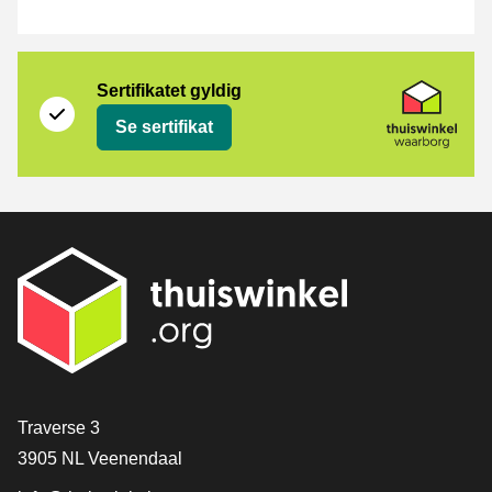
Sertifikat
Thuiswinkel Waarborg
Sertifikatet gyldig
Se sertifikat
[_General:Contact]
Traverse 3
3905 NL Veenendaal