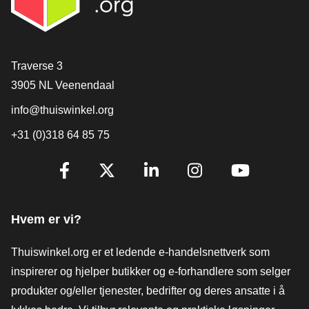
[_General:Contact]
Traverse 3
3905 NL Veenendaal
info@thuiswinkel.org
+31 (0)318 64 85 75
[_General:SocialMediaTitle]
Facebook
X
LinkedIn
Instagram
YouTube
Hvem er vi?
Thuiswinkel.org er et ledende e-handelsnettverk som
inspirerer og hjelper butikker og e-forhandlere som selger
produkter og/eller tjenester, bedrifter og deres ansatte i å