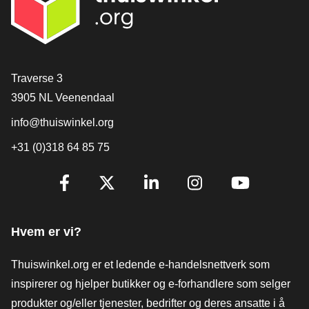
[_General:Contact]
Traverse 3
3905 NL Veenendaal
info@thuiswinkel.org
+31 (0)318 64 85 75
[_General:SocialMediaTitle]
Facebook
X
LinkedIn
Instagram
YouTube
Hvem er vi?
Thuiswinkel.org er et ledende e-handelsnettverk som
inspirerer og hjelper butikker og e-forhandlere som selger
produkter og/eller tjenester, bedrifter og deres ansatte i å