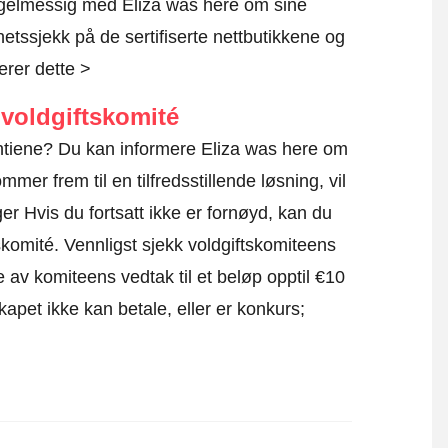
egelmessig med Eliza was here om sine
rhetssjekk på de sertifiserte nettbutikkene og
erer dette >
voldgiftskomité
rantiene? Du kan informere Eliza was here om
mmer frem til en tilfredsstillende løsning, vil
r Hvis du fortsatt ikke er fornøyd, kan du
skomité.
Vennligst sjekk voldgiftskomiteens
e av komiteens vedtak til et beløp opptil €10
apet ikke kan betale, eller er konkurs;