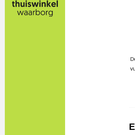
De
v
E