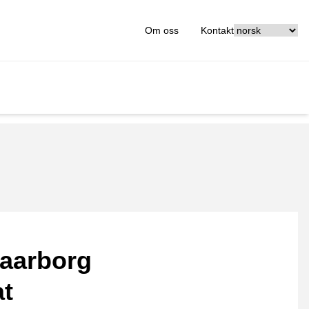
[_General:Langu
Om oss
Kontakt
aarborg
at