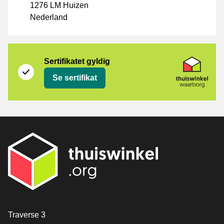
1276 LM Huizen
Nederland
Sertifikat
Thuiswinkel Waarborg
Sertifikatet gyldig
Se sertifikat
[_General:Contact]
Traverse 3