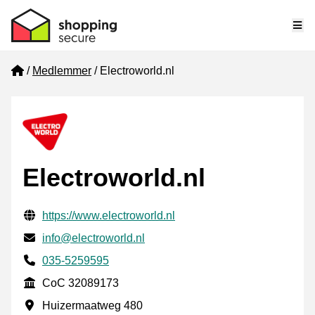
Me
Home
Medlemmer
Electroworld.nl
Electroworld.nl
Verifisert kontaktinformasjon
Website URL
https://www.electroworld.nl
E-post
info@electroworld.nl
Phone number
035-5259595
CoC
CoC 32089173
Forretningsadresse
Huizermaatweg 480