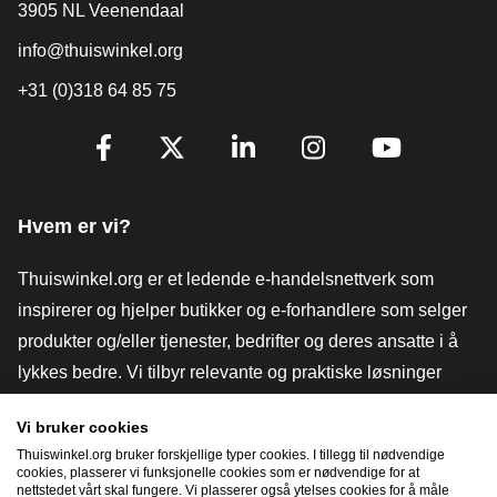
3905 NL Veenendaal
info@thuiswinkel.org
+31 (0)318 64 85 75
[_General:SocialMediaTitle]
Facebook
X
LinkedIn
Instagram
YouTube
Hvem er vi?
Thuiswinkel.org er et ledende e-handelsnettverk som
inspirerer og hjelper butikker og e-forhandlere som selger
produkter og/eller tjenester, bedrifter og deres ansatte i å
lykkes bedre. Vi tilbyr relevante og praktiske løsninger
med ulike tillitsmerker, Thuiswinkel-anmeldelser, juridiske
Vi bruker cookies
verktøy og råd, advokatvirksomhet, markedsundersøkelser,
Thuiswinkel.org bruker forskjellige typer cookies. I tillegg til nødvendige
og har vår egen utdanningsplattform, Thuiswinkel e-
cookies, plasserer vi funksjonelle cookies som er nødvendige for at
nettstedet vårt skal fungere. Vi plasserer også ytelses cookies for å måle
Academy.