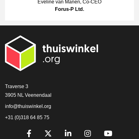
Eveline van Manen
,
Co-CEO
Forus-P Ltd.
[_General:Contact]
Traverse 3
3905 NL Veenendaal
info@thuiswinkel.org
+31 (0)318 64 85 75
[_General:SocialMediaTitle]