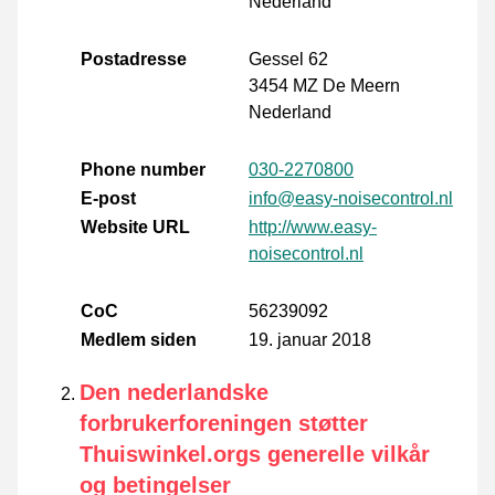
Nederland
Postadresse
Gessel 62
3454 MZ De Meern
Nederland
Phone number
030-2270800
E-post
info@easy-noisecontrol.nl
Website URL
http://www.easy-
noisecontrol.nl
CoC
56239092
Medlem siden
19. januar 2018
Den nederlandske
forbrukerforeningen støtter
Thuiswinkel.orgs generelle vilkår
og betingelser