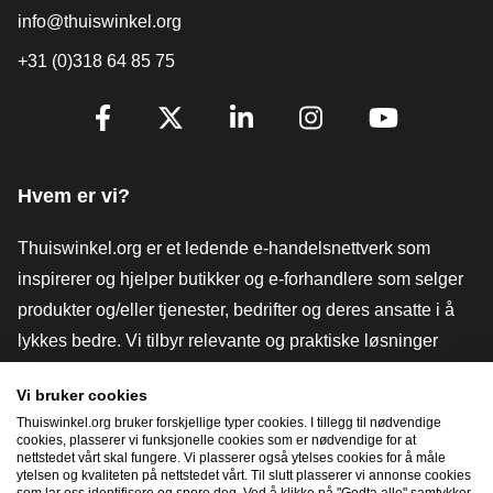
info@thuiswinkel.org
+31 (0)318 64 85 75
[_General:SocialMediaTitle]
Facebook
X
LinkedIn
Instagram
YouTube
Hvem er vi?
Thuiswinkel.org er et ledende e-handelsnettverk som
inspirerer og hjelper butikker og e-forhandlere som selger
produkter og/eller tjenester, bedrifter og deres ansatte i å
lykkes bedre. Vi tilbyr relevante og praktiske løsninger
med ulike tillitsmerker, Thuiswinkel-anmeldelser, juridiske
Vi bruker cookies
verktøy og råd, advokatvirksomhet, markedsundersøkelser,
Thuiswinkel.org bruker forskjellige typer cookies. I tillegg til nødvendige
og har vår egen utdanningsplattform, Thuiswinkel e-
cookies, plasserer vi funksjonelle cookies som er nødvendige for at
nettstedet vårt skal fungere. Vi plasserer også ytelses cookies for å måle
Academy.
ytelsen og kvaliteten på nettstedet vårt. Til slutt plasserer vi annonse cookies