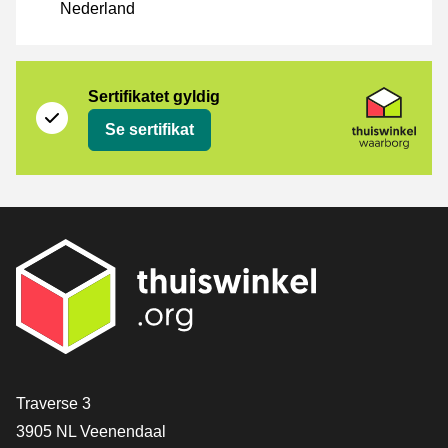
Nederland
Sertifikat
Thuiswinkel Waarborg
Sertifikatet gyldig
Se sertifikat
[_General:Contact]
Traverse 3
3905 NL Veenendaal