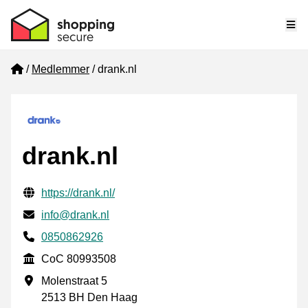
Me
Home
Medlemmer
drank.nl
drank.nl
Verifisert kontaktinformasjon
Website URL
https://drank.nl/
E-post
info@drank.nl
Phone number
0850862926
CoC
CoC 80993508
Forretningsadresse
Molenstraat 5
2513 BH Den Haag