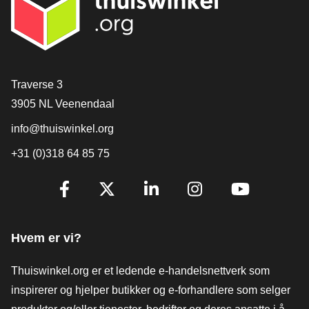
[_General:Contact]
Traverse 3
3905 NL Veenendaal
info@thuiswinkel.org
+31 (0)318 64 85 75
[_General:SocialMediaTitle]
Facebook
X
LinkedIn
Instagram
YouTube
Hvem er vi?
Thuiswinkel.org er et ledende e-handelsnettverk som
inspirerer og hjelper butikker og e-forhandlere som selger