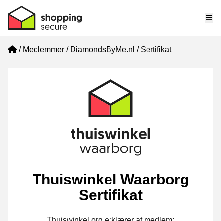
Me
Home
Medlemmer
DiamondsByMe.nl
Sertifikat
Thuiswinkel Waarborg
Sertifikat
Thuiswinkel.org erklærer at medlem: