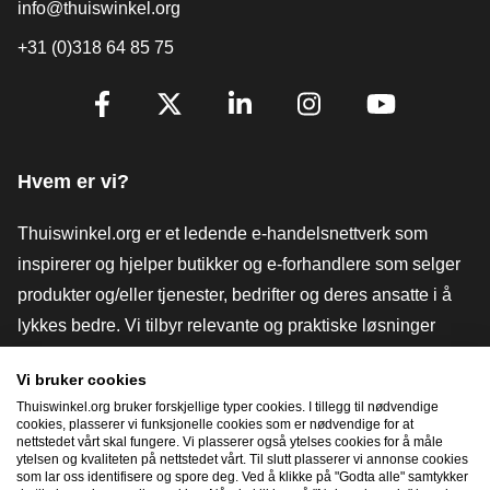
info@thuiswinkel.org
+31 (0)318 64 85 75
[_General:SocialMediaTitle]
Facebook
X
LinkedIn
Instagram
YouTube
Hvem er vi?
Thuiswinkel.org er et ledende e-handelsnettverk som
inspirerer og hjelper butikker og e-forhandlere som selger
produkter og/eller tjenester, bedrifter og deres ansatte i å
lykkes bedre. Vi tilbyr relevante og praktiske løsninger
med ulike tillitsmerker, Thuiswinkel-anmeldelser, juridiske
Vi bruker cookies
verktøy og råd, advokatvirksomhet, markedsundersøkelser,
Thuiswinkel.org bruker forskjellige typer cookies. I tillegg til nødvendige
og har vår egen utdanningsplattform, Thuiswinkel e-
cookies, plasserer vi funksjonelle cookies som er nødvendige for at
nettstedet vårt skal fungere. Vi plasserer også ytelses cookies for å måle
Academy.
ytelsen og kvaliteten på nettstedet vårt. Til slutt plasserer vi annonse cookies
som lar oss identifisere og spore deg. Ved å klikke på "Godta alle" samtykker