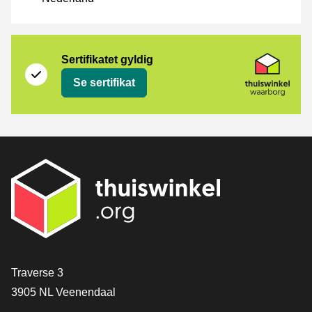
Sertifikat
Thuiswinkel Waarborg
Sertifikatet gyldig
Se sertifikat
[_General:Contact]
Traverse 3
3905 NL Veenendaal