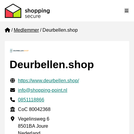
Me
Home
Medlemmer
Deurbellen.shop
Deurbellen.shop
Verifisert kontaktinformasjon
Website URL
https://www.deurbellen.shop/
E-post
info@shopping-point.nl
Phone number
0851118866
CoC
CoC 80042368
Forretningsadresse
Vegelinsweg 6
8501BA Joure
Nederland