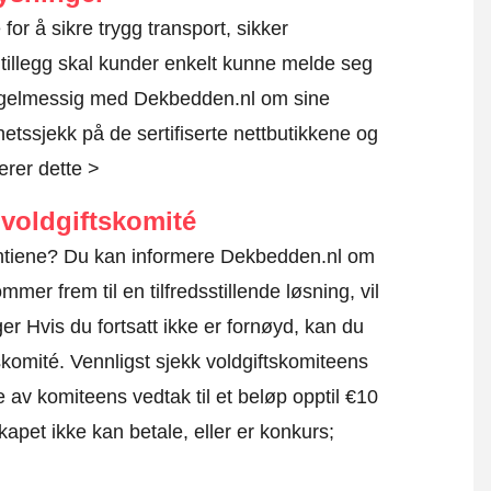
 for å sikre trygg transport, sikker
 tillegg skal kunder enkelt kunne melde seg
regelmessig med Dekbedden.nl om sine
rhetssjekk på de sertifiserte nettbutikkene og
erer dette >
voldgiftskomité
rantiene? Du kan informere Dekbedden.nl om
mmer frem til en tilfredsstillende løsning, vil
r Hvis du fortsatt ikke er fornøyd, kan du
skomité.
Vennligst sjekk voldgiftskomiteens
e av komiteens vedtak til et beløp opptil €10
apet ikke kan betale, eller er konkurs;