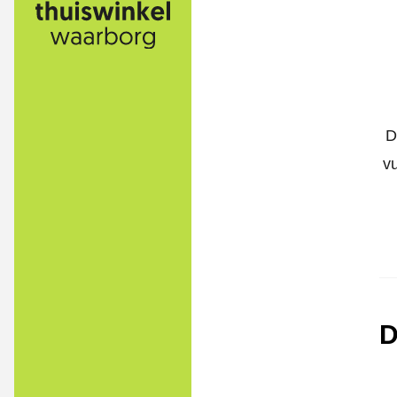
D
v
D