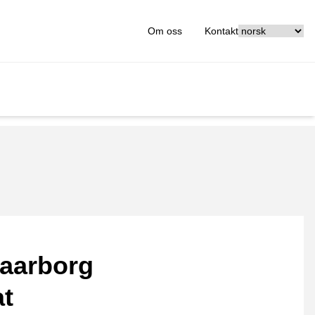
[_General:Langu
Om oss
Kontakt
aarborg
at