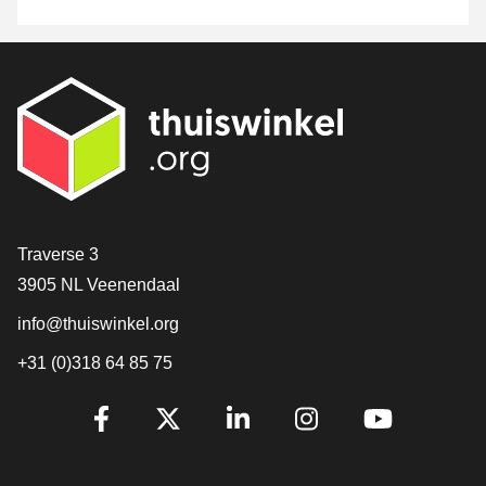
[_General:Contact]
Traverse 3
3905 NL Veenendaal
info@thuiswinkel.org
+31 (0)318 64 85 75
[_General:SocialMediaTitle]
Facebook
X
LinkedIn
Instagram
YouTube