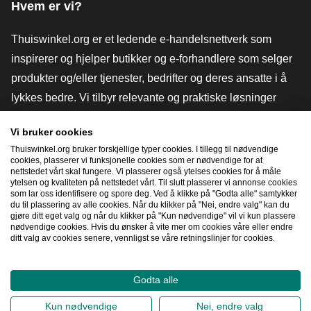
Hvem er vi?
Thuiswinkel.org er et ledende e-handelsnettverk som
inspirerer og hjelper butikker og e-forhandlere som selger
produkter og/eller tjenester, bedrifter og deres ansatte i å
lykkes bedre. Vi tilbyr relevante og praktiske løsninger
med ulike tillitsmerker, Thuiswinkel-anmeldelser, juridiske
Vi bruker cookies
verktøy og råd, advokatvirksomhet, markedsundersøkelser,
Thuiswinkel.org bruker forskjellige typer cookies. I tillegg til nødvendige
og har vår egen utdanningsplattform, Thuiswinkel e-
cookies, plasserer vi funksjonelle cookies som er nødvendige for at
nettstedet vårt skal fungere. Vi plasserer også ytelses cookies for å måle
Academy.
ytelsen og kvaliteten på nettstedet vårt. Til slutt plasserer vi annonse cookies
som lar oss identifisere og spore deg. Ved å klikke på "Godta alle" samtykker
du til plassering av alle cookies. Når du klikker på "Nei, endre valg" kan du
gjøre ditt eget valg og når du klikker på "Kun nødvendige" vil vi kun plassere
Naviger raskt
nødvendige cookies. Hvis du ønsker å vite mer om cookies våre eller endre
ditt valg av cookies senere, vennligst se våre retningslinjer for cookies.
[_G
Godta alle
2026
©
Thuiswinkel.org
Kun nødvendige
Nei, endre valg