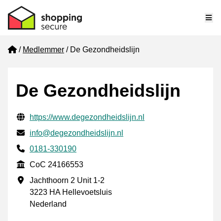
Me
Home
Medlemmer
De Gezondheidslijn
De Gezondheidslijn
Verifisert kontaktinformasjon
Website URL
https://www.degezondheidslijn.nl
E-post
info@degezondheidslijn.nl
Phone number
0181-330190
CoC
CoC 24166553
Forretningsadresse
Jachthoorn 2 Unit 1-2
3223 HA Hellevoetsluis
Nederland