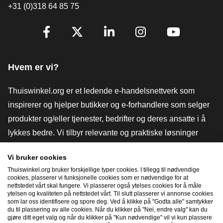
+31 (0)318 64 85 75
[_General:SocialMediaTitle]
Facebook
X
LinkedIn
Instagram
YouTube
Hvem er vi?
Thuiswinkel.org er et ledende e-handelsnettverk som
inspirerer og hjelper butikker og e-forhandlere som selger
produkter og/eller tjenester, bedrifter og deres ansatte i å
lykkes bedre. Vi tilbyr relevante og praktiske løsninger
med ulike tillitsmerker, Thuiswinkel-anmeldelser, juridiske
Vi bruker cookies
verktøy og råd, advokatvirksomhet, markedsundersøkelser,
Thuiswinkel.org bruker forskjellige typer cookies. I tillegg til nødvendige
og har vår egen utdanningsplattform, Thuiswinkel e-
cookies, plasserer vi funksjonelle cookies som er nødvendige for at
nettstedet vårt skal fungere. Vi plasserer også ytelses cookies for å måle
Academy.
ytelsen og kvaliteten på nettstedet vårt. Til slutt plasserer vi annonse cookies
som lar oss identifisere og spore deg. Ved å klikke på "Godta alle" samtykker
du til plassering av alle cookies. Når du klikker på "Nei, endre valg" kan du
gjøre ditt eget valg og når du klikker på "Kun nødvendige" vil vi kun plassere
Naviger raskt