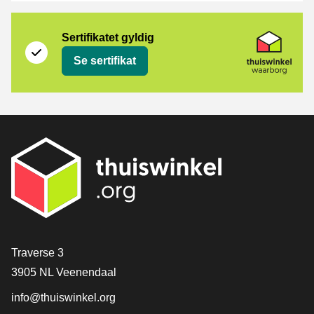
Sertifikat
Thuiswinkel Waarborg
Sertifikatet gyldig
Se sertifikat
[_General:Contact]
Traverse 3
3905 NL Veenendaal
info@thuiswinkel.org