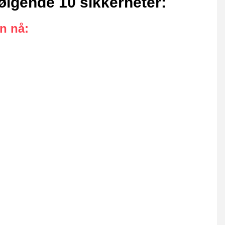
ølgende 10 sikkerheter
:
an nå
: