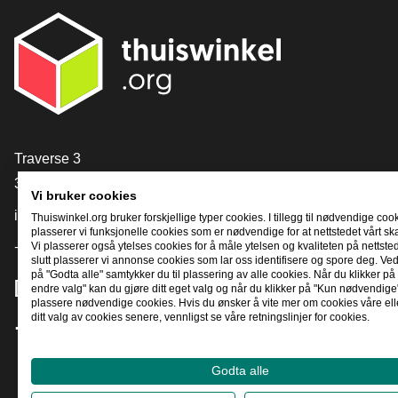
[_General:Contact]
Traverse 3
3905 NL Veenendaal
Vi bruker cookies
info@thuiswinkel.org
Thuiswinkel.org bruker forskjellige typer cookies. I tillegg til nødvendige coo
plasserer vi funksjonelle cookies som er nødvendige for at nettstedet vårt sk
+31 (0)318 64 85 75
Vi plasserer også ytelses cookies for å måle ytelsen og kvaliteten på nettstede
slutt plasserer vi annonse cookies som lar oss identifisere og spore deg. Ved
på "Godta alle" samtykker du til plassering av alle cookies. Når du klikker på 
[_General:SocialMediaTitle]
endre valg" kan du gjøre ditt eget valg og når du klikker på "Kun nødvendige"
plassere nødvendige cookies. Hvis du ønsker å vite mer om cookies våre ell
ditt valg av cookies senere, vennligst se våre retningslinjer for cookies.
Facebook
X
LinkedIn
Instagram
YouTube
Godta alle