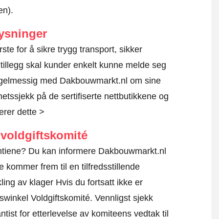
en).
ysninger
rste for å sikre trygg transport, sikker
 tillegg skal kunder enkelt kunne melde seg
regelmessig med Dakbouwmarkt.nl om sine
rhetssjekk på de sertifiserte nettbutikkene og
erer dette >
voldgiftskomité
rantiene? Du kan informere Dakbouwmarkt.nl
e kommer frem til en tilfredsstillende
ing av klager Hvis du fortsatt ikke er
iswinkel Voldgiftskomité.
Vennligst sjekk
tist for etterlevelse av komiteens vedtak til