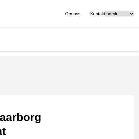
[_General:Langu
Om oss
Kontakt
aarborg
at