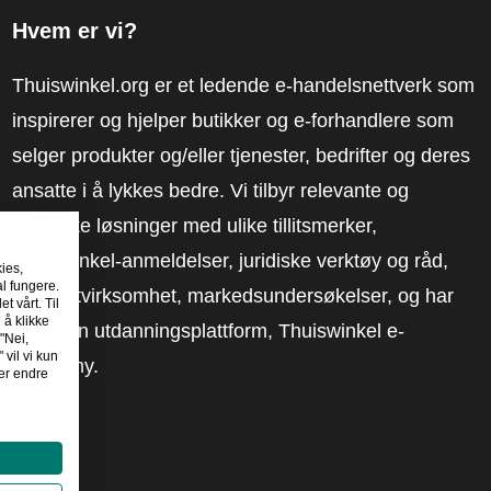
Hvem er vi?
Thuiswinkel.org er et ledende e-handelsnettverk som
inspirerer og hjelper butikker og e-forhandlere som
selger produkter og/eller tjenester, bedrifter og deres
ansatte i å lykkes bedre. Vi tilbyr relevante og
praktiske løsninger med ulike tillitsmerker,
Thuiswinkel-anmeldelser, juridiske verktøy og råd,
kies,
al fungere.
advokatvirksomhet, markedsundersøkelser, og har
t vårt. Til
 å klikke
vår egen utdanningsplattform, Thuiswinkel e-
"Nei,
 vil vi kun
Academy.
er endre