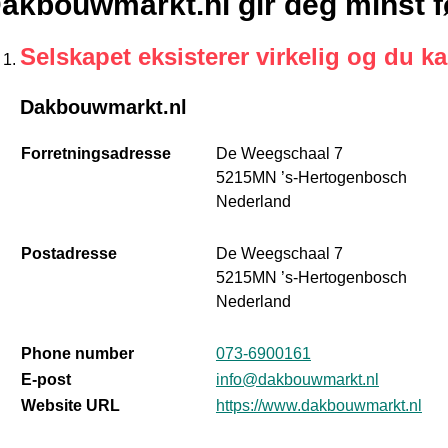
akbouwmarkt.nl gir deg minst f
Selskapet eksisterer virkelig og du k
Dakbouwmarkt.nl
Forretningsadresse
De Weegschaal 7
5215MN ’s-Hertogenbosch
Nederland
Postadresse
De Weegschaal 7
5215MN ’s-Hertogenbosch
Nederland
Phone number
073-6900161
E-post
info@dakbouwmarkt.nl
Website URL
https://www.dakbouwmarkt.nl