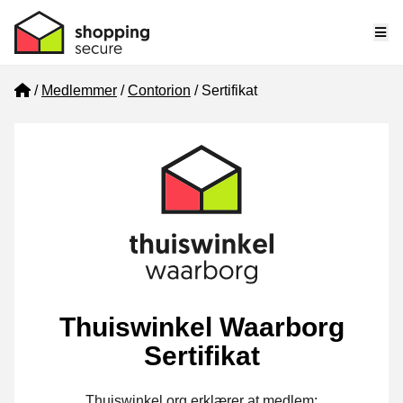
Me
Home
Medlemmer
Contorion
Sertifikat
Thuiswinkel Waarborg
Sertifikat
Thuiswinkel.org erklærer at medlem: