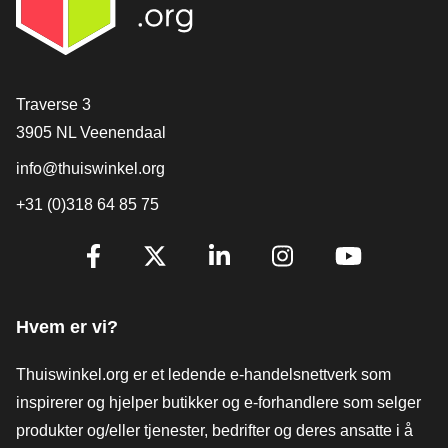
[_General:Contact]
Traverse 3
3905 NL Veenendaal
info@thuiswinkel.org
+31 (0)318 64 85 75
[_General:SocialMediaTitle]
Facebook
X
LinkedIn
Instagram
YouTube
Hvem er vi?
Thuiswinkel.org er et ledende e-handelsnettverk som
inspirerer og hjelper butikker og e-forhandlere som selger
produkter og/eller tjenester, bedrifter og deres ansatte i å