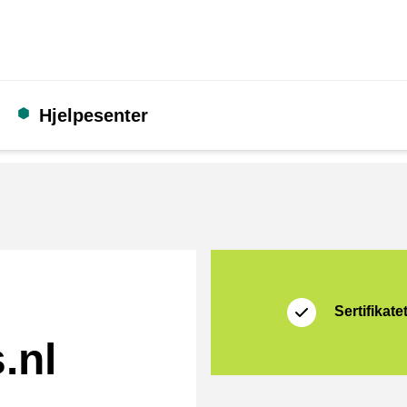
Hjelpesenter
Sertifikat
Thuiswinkel Waarb
Sertifikate
.nl