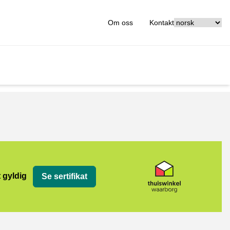
[_General:Langu
Om oss
Kontakt
org
t gyldig
Se sertifikat