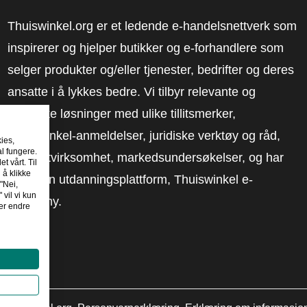
Thuiswinkel.org er et ledende e-handelsnettverk som
inspirerer og hjelper butikker og e-forhandlere som
selger produkter og/eller tjenester, bedrifter og deres
ansatte i å lykkes bedre. Vi tilbyr relevante og
praktiske løsninger med ulike tillitsmerker,
Thuiswinkel-anmeldelser, juridiske verktøy og råd,
kies,
al fungere.
advokatvirksomhet, markedsundersøkelser, og har
t vårt. Til
 å klikke
vår egen utdanningsplattform, Thuiswinkel e-
"Nei,
 vil vi kun
Academy.
er endre