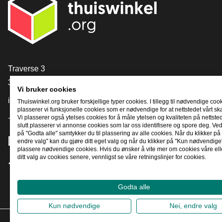
[_General:Contact]
Traverse 3
3905 NL Veenendaal
Vi bruker cookies
info@thuiswinkel.org
Thuiswinkel.org bruker forskjellige typer cookies. I tillegg til nødvendige coo
plasserer vi funksjonelle cookies som er nødvendige for at nettstedet vårt sk
Vi plasserer også ytelses cookies for å måle ytelsen og kvaliteten på nettstede
+31 (0)318 64 85 75
slutt plasserer vi annonse cookies som lar oss identifisere og spore deg. Ved
på "Godta alle" samtykker du til plassering av alle cookies. Når du klikker på 
[_General:SocialMediaTitle]
endre valg" kan du gjøre ditt eget valg og når du klikker på "Kun nødvendige"
plassere nødvendige cookies. Hvis du ønsker å vite mer om cookies våre ell
ditt valg av cookies senere, vennligst se våre retningslinjer for cookies.
Facebook
X
LinkedIn
Instagram
YouTube
Godta alle
Kun nødvendige
Nei, endre valg